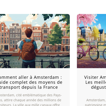
omment aller à Amsterdam :
Visiter A
uide complet des moyens de
Les meil
transport depuis la France
dégust
sterdam, cité emblématique des Pays-
s, attire chaque année des millions de
Amsterdam, 
isiteurs. La ville aux mille canaux offre
patrimoine m