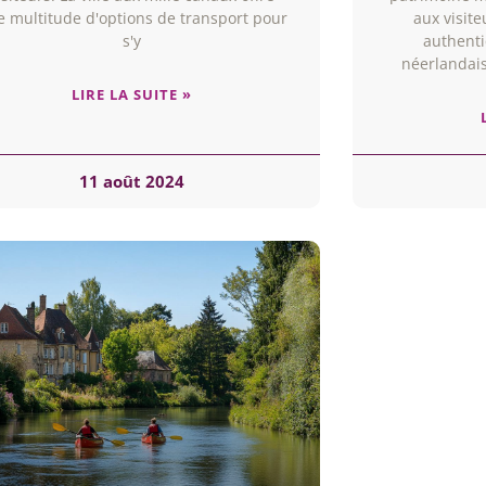
 multitude d'options de transport pour
aux visite
s'y
authenti
néerlandais
LIRE LA SUITE »
11 août 2024